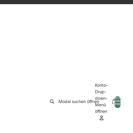
Konto-
Drop-
down-
Artikel im
Modal suchen öffnen
Warenkorb
0
insgesamt:
Menü
0
öffnen